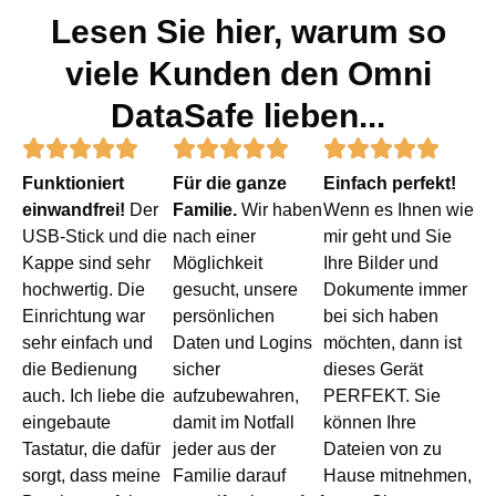
Lesen Sie hier, warum so
viele Kunden den Omni
DataSafe lieben...
Rated
Rated
Rated















Funktioniert
Für die ganze
Einfach perfekt!
5
5
5
einwandfrei!
Der
Familie.
Wir haben
Wenn es Ihnen wie
out
out
out
USB-Stick und die
nach einer
mir geht und Sie
Kappe sind sehr
Möglichkeit
Ihre Bilder und
of
of
of
hochwertig. Die
gesucht, unsere
Dokumente immer
5
5
5
Einrichtung war
persönlichen
bei sich haben
sehr einfach und
Daten und Logins
möchten, dann ist
die Bedienung
sicher
dieses Gerät
auch. Ich liebe die
aufzubewahren,
PERFEKT. Sie
eingebaute
damit im Notfall
können Ihre
Tastatur, die dafür
jeder aus der
Dateien von zu
sorgt, dass meine
Familie darauf
Hause mitnehmen,