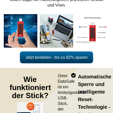
und Viren.
Jetzt bestellen - bis zu 82% sparen
Omni
Automatische
Wie
DataSafe
Sperre und
funktioniert
ist ein
intelligente
leistungsstarker
der Stick?
USB-
Reset-
Stick,
Technologie -
der