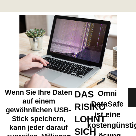
Wenn Sie Ihre Daten
Omni
DAS
auf einem
DataSafe
RISIKO
gewöhnlichen USB-
ist eine
LOHNT
Stick speichern,
kostengünsti
kann jeder darauf
SICH
Lösung