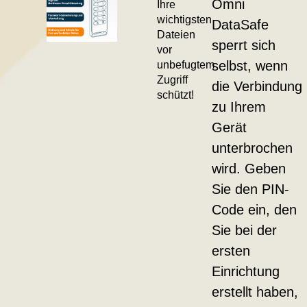
Omni
Ihre
wichtigsten
DataSafe
Dateien
sperrt sich
vor
unbefugtem
selbst, wenn
Zugriff
die Verbindung
schützt!
zu Ihrem
Gerät
unterbrochen
wird. Geben
Sie den PIN-
Code ein, den
Sie bei der
ersten
Einrichtung
erstellt haben,